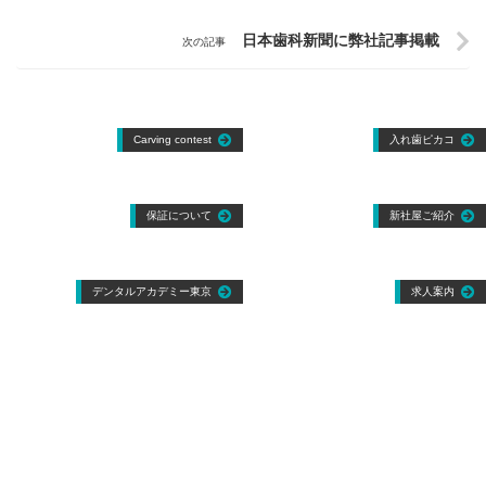
日本歯科新聞に弊社記事掲載
Carving contest
入れ歯ピカコ
保証について
新社屋ご紹介
デンタルアカデミー東京
求人案内