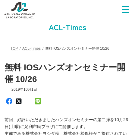
コ
ナ
ン
ビ
テ
ゲ
ン
ー
ツ
シ
ACL-Times
へ
ョ
ス
ン
キ
に
ッ
移
TOP
ACL-Times
無料 IOSハンズオンセミナー開催 10/26
プ
動
無料 IOSハンズオンセミナー開
催 10/26
2019年10月1日
前回、好評いただきましたハンズオンセミナーの第二弾を10月26
日(土曜)に足利市民プラザにて開催します。
主催である株式会社ヨシダ様、株式会社松風様がご提供されてい