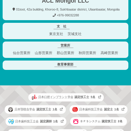
ACL Mongol LLC
01toot, 42a building, Khoroo-8, Sukhbaatar district, Ulaanbaatar, Mongolia
+976-99032288
支 社
東京支社
茨城支社
営業所
仙台営業所
山形営業所
郡山営業所
秋田営業所
高崎営業所
教育事業部
日本口腔インプラント学会
認定技工士
5
日本顎咬合学会
認定技工士
1
日本歯科技工学会
認定士
1
日本歯科技工士会
認定講師
1
ＢＰＳシステム
認定技工士
2